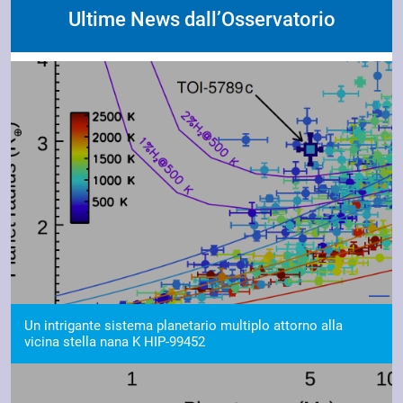
Ultime News dall’Osservatorio
Un intrigante sistema planetario multiplo attorno alla
vicina stella nana K HIP-99452