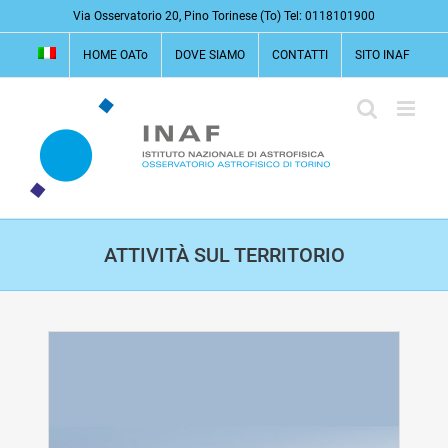
Salta
Via Osservatorio 20, Pino Torinese (To) Tel: 0118101900
al
HOME OATo
DOVE SIAMO
CONTATTI
SITO INAF
contenuto
ATTIVITÀ SUL TERRITORIO