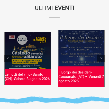
ULTIMI
EVENTI
Il Borgo dei desideri-
Le notti del vino- Barolo
Cocconato (AT) – Venerdì 7
(CN) -Sabato 8 agosto 2026
agosto 2026