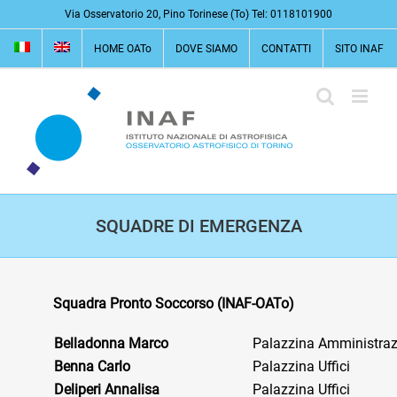
Salta
Via Osservatorio 20, Pino Torinese (To) Tel: 0118101900
al
HOME OATo
DOVE SIAMO
CONTATTI
SITO INAF
contenuto
SQUADRE DI EMERGENZA
Squadra Pronto Soccorso (INAF-OATo)
Belladonna Marco
Palazzina Amministraz
Benna Carlo
Palazzina Uffici
Deliperi
Annalisa
Palazzina Uffici