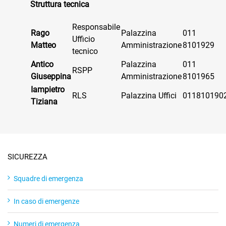
Struttura tecnica
Responsabile
Rago
Palazzina
011
Ufficio
Matteo
Amministrazione
8101929
tecnico
Antico
Palazzina
011
RSPP
Giuseppina
Amministrazione
8101965
Iampietro
RLS
Palazzina Uffici
011810190
Tiziana
SICUREZZA
Squadre di emergenza
In caso di emergenze
Numeri di emergenza