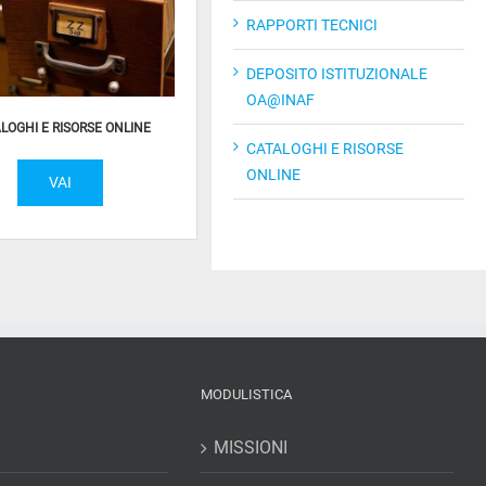
RAPPORTI TECNICI
DEPOSITO ISTITUZIONALE
OA@INAF
LOGHI E RISORSE ONLINE
CATALOGHI E RISORSE
ONLINE
VAI
MODULISTICA
MISSIONI