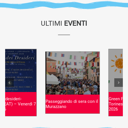
ULTIMI
EVENTI
Green Festival – Montaldo
Passeggiando di sera con il
Torinese (TO), 11-12 Luglio
Murazzano
2026