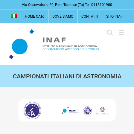
Salta
Via Osservatorio 20, Pino Torinese (To) Tel: 0118101900
al
HOME OATo
DOVE SIAMO
CONTATTI
SITO INAF
contenuto
CAMPIONATI ITALIANI DI ASTRONOMIA