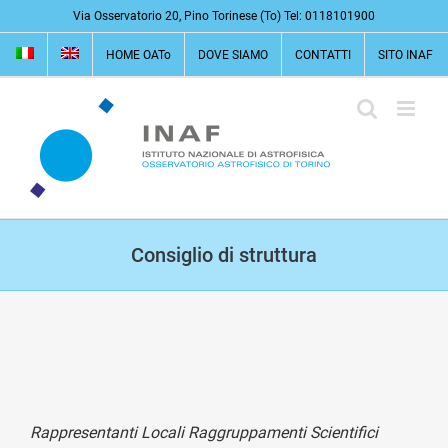
Salta
Via Osservatorio 20, Pino Torinese (To) Tel: 0118101900
al
HOME OATo
DOVE SIAMO
CONTATTI
SITO INAF
contenuto
Consiglio di struttura
Rappresentanti Locali Raggruppamenti Scientifici