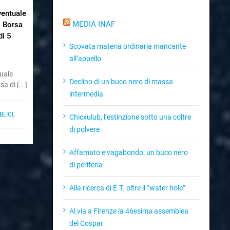
ventuale
MEDIA INAF
1 Borsa
di 5
Scovata materia ordinaria mancante
all’appello
tuale
Declino di un buco nero di massa
a di [...]
intermedia
LICI
,
Chicxulub, l’estinzione sotto una coltre
di polvere
Affamato e vagabondo: un buco nero
di periferia
Alla ricerca di E.T. oltre il “water hole”
Al via a Firenze la 46esima assemblea