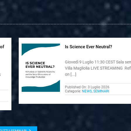
 of
Is Science Ever Neutral?
Giovedì 9 Luglio 11:30 CEST Sala se
Villa Magliolia LIVE STREAMING Ref
on [...]
G
Published On: 3 Luglio 2026
Categorie:
NEWS
,
SEMINARI