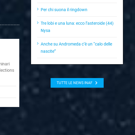
del Cospar
Per chi suona il ringdown
Tre lobi e una luna: ecco l’asteroide (44)
Nysa
Anche su Andromeda c’è un “calo delle
nascite”
minari
lections
TUTTE LE NEWS INAF