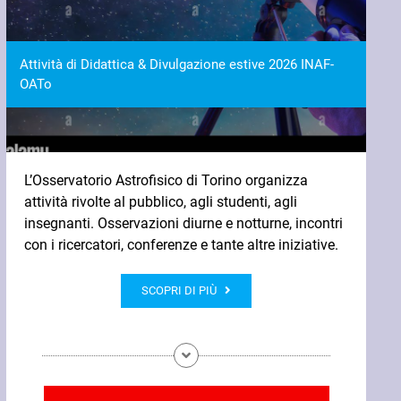
Attività di Didattica & Divulgazione estive 2026 INAF-
Giornata internazionale delle donne e delle ragazze
OATo
nella scienza
L’Osservatorio Astrofisico di Torino organizza
attività rivolte al pubblico, agli studenti, agli
insegnanti. Osservazioni diurne e notturne, incontri
con i ricercatori, conferenze e tante altre iniziative.
SCOPRI DI PIÙ