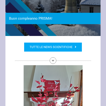
Un intrigante sistema planetario multiplo attorno alla
vicina stella nana K HIP-99452
TUTTE LE NEWS SCIENTIFICHE