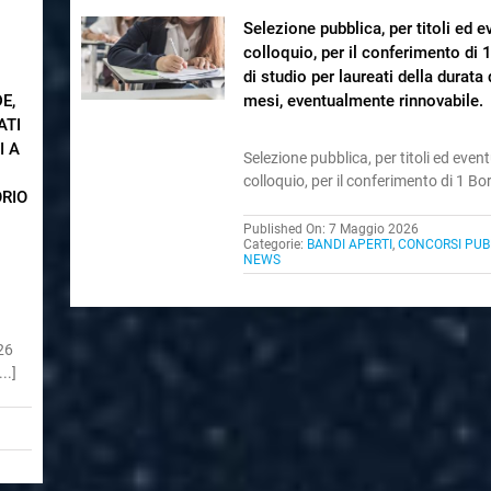
Selezione pubblica, per titoli ed e
colloquio, per il conferimento di 
di studio per laureati della durata 
E,
mesi, eventualmente rinnovabile.
ATI
I A
Selezione pubblica, per titoli ed even
colloquio, per il conferimento di 1 Bors
ORIO
Published On: 7 Maggio 2026
Categorie:
BANDI APERTI
,
CONCORSI PUBB
NEWS
026
..]