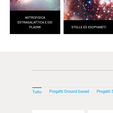
ASTROFISICA
EXTRAGALATTICA E DEI
PLASMI
STELLE ED ESOPIANETI
Progetti Ground based
Progetti
Tutto