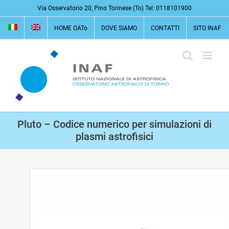
Salta
Via Osservatorio 20, Pino Torinese (To) Tel: 0118101900
al
HOME OATo
DOVE SIAMO
CONTATTI
SITO INAF
contenuto
Pluto – Codice numerico per simulazioni di
plasmi astrofisici