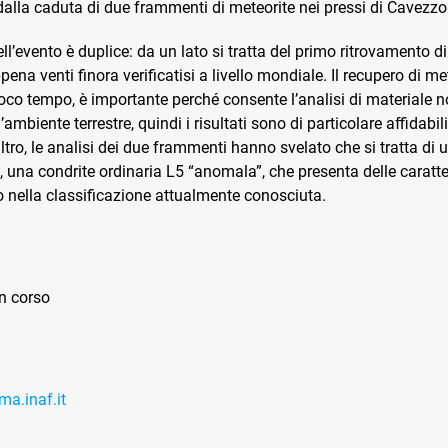
dalla caduta di due frammenti di meteorite nei pressi di Cavezz
ell’evento è duplice: da un lato si tratta del primo ritrovamento di
ppena venti finora verificatisi a livello mondiale. Il recupero di me
oco tempo, è importante perché consente l’analisi di materiale 
mbiente terrestre, quindi i risultati sono di particolare affidabil
’altro, le analisi dei due frammenti hanno svelato che si tratta di 
, una condrite ordinaria L5 “anomala”, che presenta delle caratter
o nella classificazione attualmente conosciuta.
in corso
ma.inaf.it