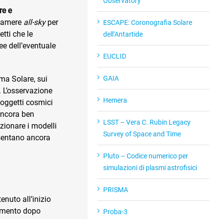
Observatory
re e
 camere
all-sky
per
ESCAPE: Coronografia Solare
etti che le
dell’Antartide
e dell’eventuale
EUCLID
GAIA
ema Solare, sui
. L’osservazione
Hemera
 oggetti cosmici
ancora ben
LSST – Vera C. Rubin Legacy
ezionare i modelli
Survey of Space and Time
resentano ancora
Pluto – Codice numerico per
simulazioni di plasmi astrofisici
PRISMA
enuto all’inizio
vamento dopo
Proba-3