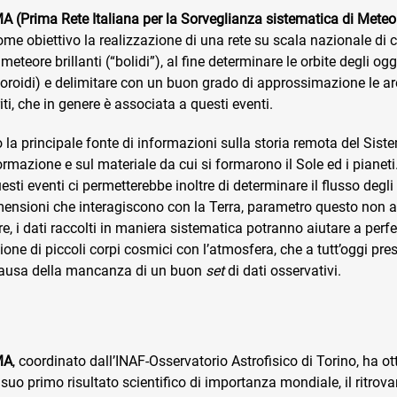
 (Prima Rete Italiana per la Sorveglianza sistematica di Meteo
me obiettivo la realizzazione di una rete su scala nazionale di
meteore brillanti (“bolidi”), al fine determinare le orbite degli ogg
roidi) e delimitare con un buon grado di approssimazione le are
ti, che in genere è associata a questi eventi.
 la principale fonte di informazioni sulla storia remota del Sist
mazione e sul materiale da cui si formarono il Sole ed i pianeti
esti eventi ci permetterebbe inoltre di determinare il flusso degli
imensioni che interagiscono con la Terra, parametro questo non 
re, i dati raccolti in maniera sistematica potranno aiutare a perf
razione di piccoli corpi cosmici con l’atmosfera, che a tutt’oggi p
causa della mancanza di un buon
set
di dati osservativi.
MA
, coordinato dall’INAF-Osservatorio Astrofisico di Torino, ha ott
 suo primo risultato scientifico di importanza mondiale, il ritro