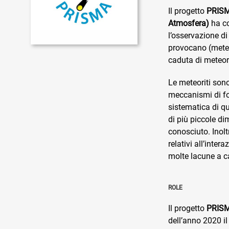
Il progetto
PRISMA
Atmosfera)
ha co
l’osservazione di 
provocano (meteo
caduta di meteori
Le meteoriti sono
meccanismi di for
sistematica di qu
di più piccole d
conosciuto. Inolt
relativi all’inte
molte lacune a 
ROLE
Il progetto
PRIS
dell’anno 2020 il