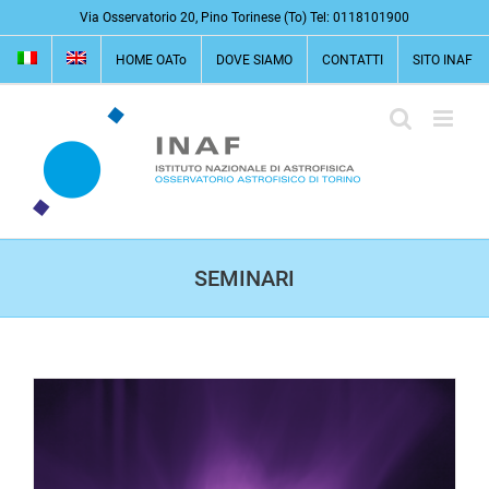
Salta
Via Osservatorio 20, Pino Torinese (To) Tel: 0118101900
al
HOME OATo
DOVE SIAMO
CONTATTI
SITO INAF
contenuto
SEMINARI