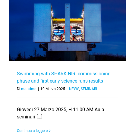
Swimming with SHARK-NIR: commissioning
phase and first early science runs results
Di
massimo
|
10 Marzo 2025
|
NEWS
,
SEMINARI
Giovedì 27 Marzo 2025, H 11.00 AM Aula
seminari [...]
Continua a leggere