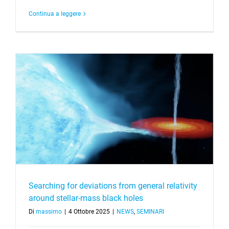
Continua a leggere
Searching for deviations from general relativity
around stellar-mass black holes
Di
massimo
|
4 Ottobre 2025
|
NEWS
,
SEMINARI