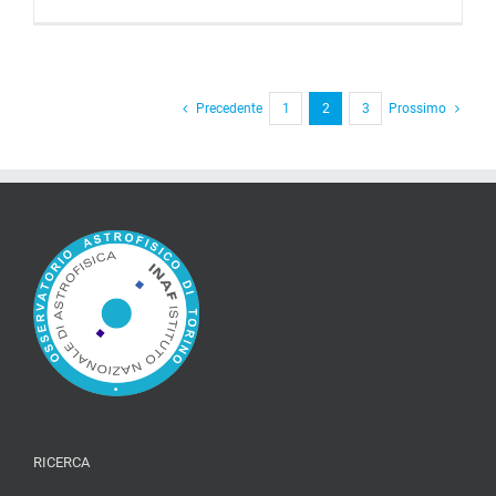
Precedente
1
2
3
Prossimo
RICERCA