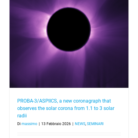
PROBA-3/ASPIICS, a new coronagraph that
observes the solar corona from 1.1 to 3 solar
radii
Di
massimo
|
13 Febbraio 2026
|
NEWS
,
SEMINARI