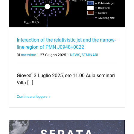
Interaction of the relativistic jet and the narrow-
line region of PMN J0948+0022
Di
massimo
|
27 Giugno 2025
|
NEWS
,
SEMINARI
Giovedì 3 Luglio 2025, ore 11.00 Aula seminari
Villa [...]
Continua a leggere