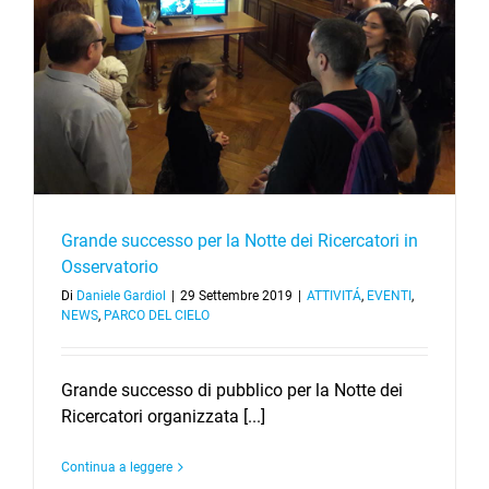
Grande successo per la Notte dei Ricercatori in
Osservatorio
Di
Daniele Gardiol
|
29 Settembre 2019
|
ATTIVITÁ
,
EVENTI
,
NEWS
,
PARCO DEL CIELO
Grande successo di pubblico per la Notte dei
Ricercatori organizzata [...]
Continua a leggere