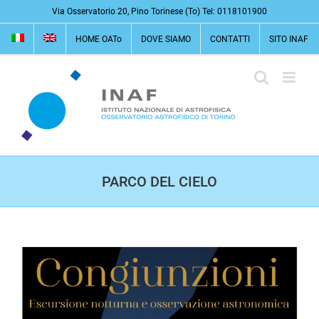
Salta
Via Osservatorio 20, Pino Torinese (To) Tel: 0118101900
al
HOME OATo
DOVE SIAMO
CONTATTI
SITO INAF
contenuto
PARCO DEL CIELO