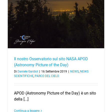
Il nostro Osservatorio sul sito NASA APOD
(Astronomy Picture of the Day)
Di
Daniele Gardiol
|
16 Settembre 2019
|
NEWS
,
NEWS
SCIENTIFICHE
,
PARCO DEL CIELO
APOD (Astronomy Picture of the Day) è un sito
della [...]
Continua a leggere