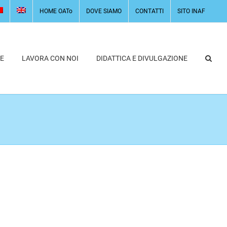
HOME OATo
DOVE SIAMO
CONTATTI
SITO INAF
E
LAVORA CON NOI
DIDATTICA E DIVULGAZIONE