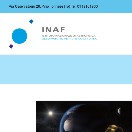
Salta
Via Osservatorio 20, Pino Torinese (To) Tel: 0118101900
al
contenuto
dei pianeti