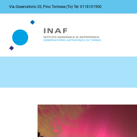
Salta
Via Osservatorio 20, Pino Torinese (To) Tel: 0118101900
al
contenuto