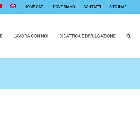
HOME OATo
DOVE SIAMO
CONTATTI
SITO INAF
E
LAVORA CON NOI
DIDATTICA E DIVULGAZIONE