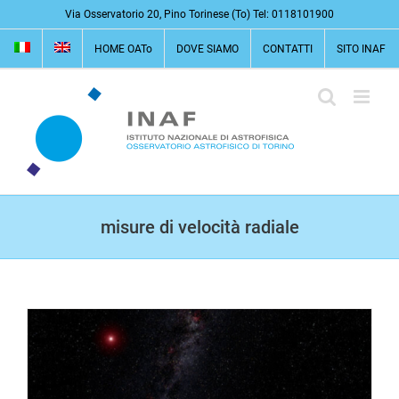
Salta
Via Osservatorio 20, Pino Torinese (To) Tel: 0118101900
al
HOME OATo
DOVE SIAMO
CONTATTI
SITO INAF
contenuto
misure di velocità radiale