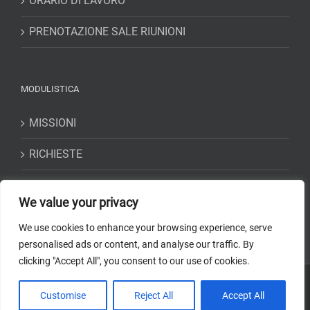
ORARIO DI LAVORO
PRENOTAZIONE SALE RIUNIONI
MODULISTICA
MISSIONI
RICHIESTE
DICHIARAZIONI
We value your privacy
We use cookies to enhance your browsing experience, serve
personalised ads or content, and analyse our traffic. By
clicking "Accept All", you consent to our use of cookies.
Copyright 2018-2023 Osservatorio Astrofisico di Torino -
INAF
| Tutti i
Customise
Reject All
Accept All
diritti riservati | Codice Fiscale: 97220210583 | Web solution:
EFFETTI
STUDIO