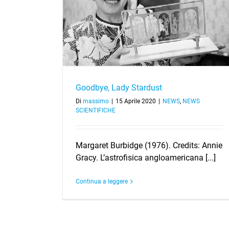
coordinatori di IReNA
dust
Goodbye, Lady Stardust
Di
massimo
|
15 Aprile 2020
|
NEWS
,
NEWS
SCIENTIFICHE
Margaret Burbidge (1976). Credits: Annie
Gracy. L’astrofisica angloamericana [...]
Continua a leggere