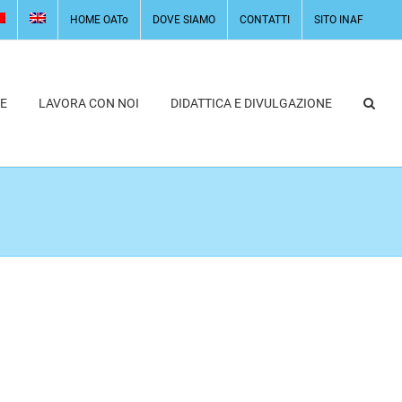
HOME OATo
DOVE SIAMO
CONTATTI
SITO INAF
E
LAVORA CON NOI
DIDATTICA E DIVULGAZIONE