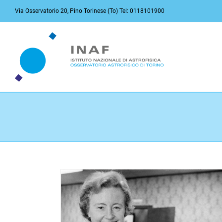
Salta
Via Osservatorio 20, Pino Torinese (To) Tel: 0118101900
al
contenuto
Claudia Travaglio (INAF-OaTO) nel gruppo 