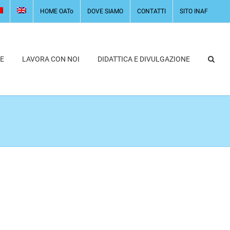
HOME OATo
DOVE SIAMO
CONTATTI
SITO INAF
E
LAVORA CON NOI
DIDATTICA E DIVULGAZIONE