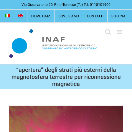
Salta
Via Osservatorio 20, Pino Torinese (To) Tel: 0118101900
al
HOME OATo
DOVE SIAMO
CONTATTI
SITO INAF
contenuto
“apertura” degli strati più esterni della
magnetosfera terrestre per riconnessione
magnetica