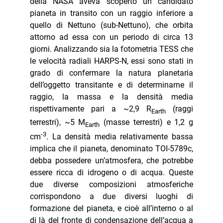
della NASA aveva scoperto un candidato
pianeta in transito con un raggio inferiore a
quello di Nettuno (sub-Nettuno), che orbita
attorno ad essa con un periodo di circa 13
giorni. Analizzando sia la fotometria TESS che
le velocità radiali HARPS-N, essi sono stati in
grado di confermare la natura planetaria
dell’oggetto transitante e di determinarne il
raggio, la massa e la densità media
rispettivamente pari a ~2,9 R
(raggi
Earth
terrestri), ~5 M
(masse terrestri) e 1,2 g
Earth
-3
cm
. La densità media relativamente bassa
implica che il pianeta, denominato TOI-5789c,
debba possedere un’atmosfera, che potrebbe
essere ricca di idrogeno o di acqua. Queste
due diverse composizioni atmosferiche
corrispondono a due diversi luoghi di
formazione del pianeta, e cioè all’interno o al
di là del fronte di condensazione dell’acqua a