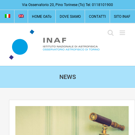
Salta
Via Osservatorio 20, Pino Torinese (To) Tel: 0118101900
al
HOME OATo
DOVE SIAMO
CONTATTI
SITO INAF
contenuto
NEWS