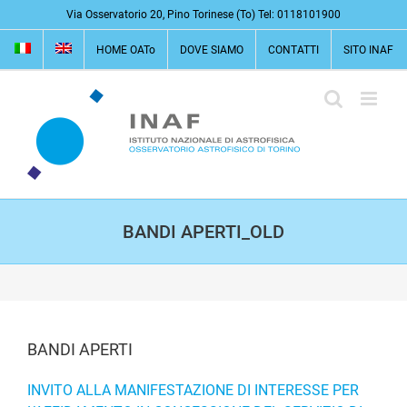
Salta
Via Osservatorio 20, Pino Torinese (To) Tel: 0118101900
al
HOME OATo
DOVE SIAMO
CONTATTI
SITO INAF
contenuto
BANDI APERTI_OLD
BANDI APERTI
INVITO ALLA MANIFESTAZIONE DI INTERESSE PER