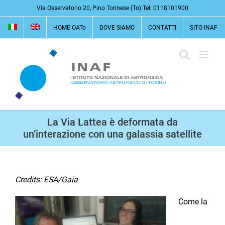
Salta
Via Osservatorio 20, Pino Torinese (To) Tel: 0118101900
al
HOME OATo
DOVE SIAMO
CONTATTI
SITO INAF
contenuto
La Via Lattea è deformata da
un’interazione con una galassia satellite
Credits: ESA/Gaia
Come la