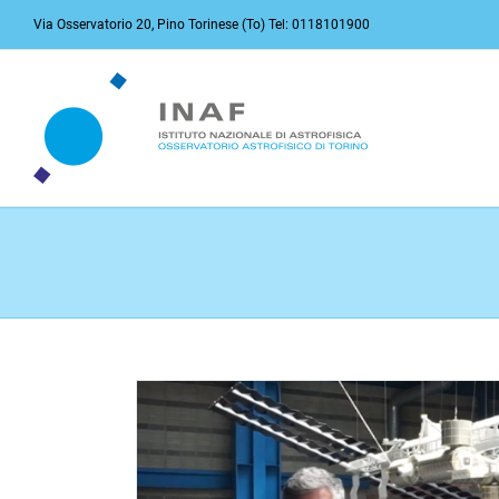
Salta
Via Osservatorio 20, Pino Torinese (To) Tel: 0118101900
al
contenuto