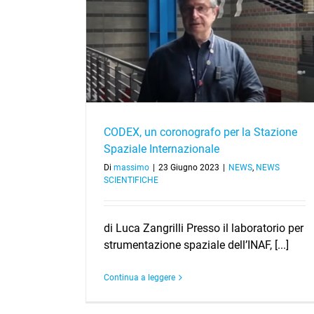
tazione Spaziale
CODEX, un coronografo per la Stazione
Spaziale Internazionale
Di
massimo
|
23 Giugno 2023
|
NEWS
,
NEWS
SCIENTIFICHE
di Luca Zangrilli Presso il laboratorio per
strumentazione spaziale dell’INAF, [...]
Continua a leggere