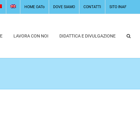
HOME OATo
DOVE SIAMO
CONTATTI
SITO INAF
E
LAVORA CON NOI
DIDATTICA E DIVULGAZIONE