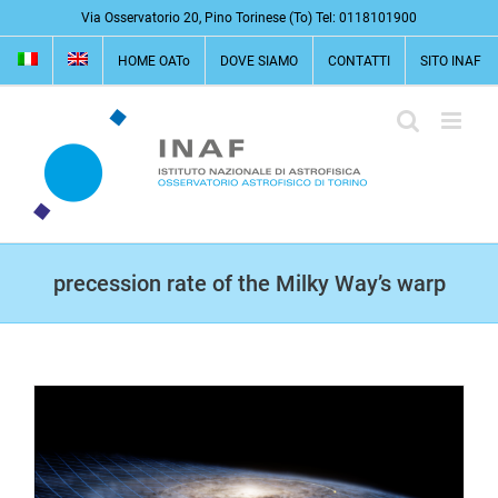
Salta
Via Osservatorio 20, Pino Torinese (To) Tel: 0118101900
al
HOME OATo
DOVE SIAMO
CONTATTI
SITO INAF
contenuto
precession rate of the Milky Way’s warp