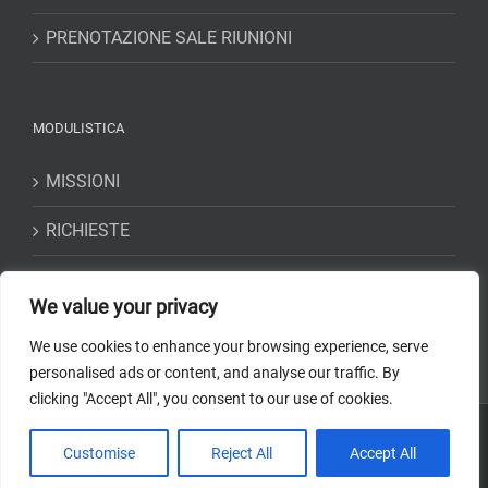
PRENOTAZIONE SALE RIUNIONI
MODULISTICA
MISSIONI
RICHIESTE
DICHIARAZIONI
We value your privacy
We use cookies to enhance your browsing experience, serve
personalised ads or content, and analyse our traffic. By
clicking "Accept All", you consent to our use of cookies.
Copyright 2018-2023 Osservatorio Astrofisico di Torino -
INAF
| Tutti i
Customise
Reject All
Accept All
diritti riservati | Codice Fiscale: 97220210583 | Web solution:
EFFETTI
STUDIO