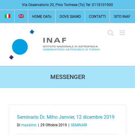
Salta
Via Osservatorio 20, Pino Torinese (To) Tel: 0118101900
al
HOME OATo
DOVE SIAMO
CONTATTI
SITO INAF
contenuto
MESSENGER
Seminario Dr. Miho Janvier, 12 dicembre 2019
Di
massimo
|
29 Ottobre 2019
|
SEMINARI