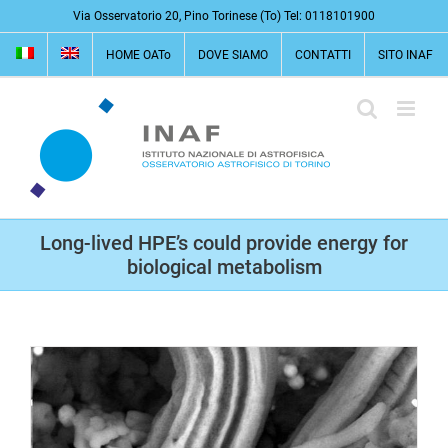
Salta
Via Osservatorio 20, Pino Torinese (To) Tel: 0118101900
al
HOME OATo
DOVE SIAMO
CONTATTI
SITO INAF
contenuto
Long-lived HPE’s could provide energy for
biological metabolism