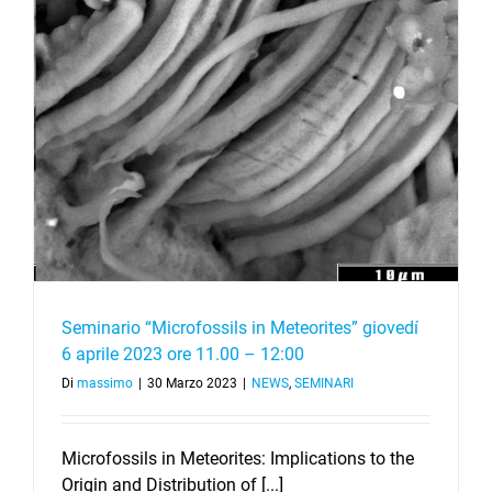
Seminario “Microfossils in Meteorites” giovedí
6 aprile 2023 ore 11.00 – 12:00
Di
massimo
|
30 Marzo 2023
|
NEWS
,
SEMINARI
Microfossils in Meteorites: Implications to the
Origin and Distribution of [...]