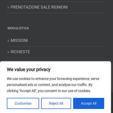
PRENOTAZIONE SALE RIUNIONI
MODULISTICA
MISSIONI
RICHIESTE
DICHIARAZIONI
We value your privacy
We use cookies to enhance your browsing experience, serve
personalised ads or content, and analyse our traffic. By
clicking "Accept All", you consent to our use of cookies.
Copyright 2018-2023 Osservatorio Astrofisico di Torino -
INAF
| Tutti i
Customise
Reject All
Accept All
diritti riservati | Codice Fiscale: 97220210583 | Web solution:
EFFETTI
STUDIO