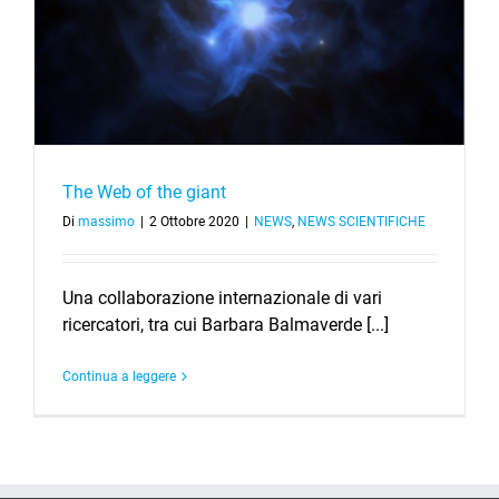
The Web of the giant
Di
massimo
|
2 Ottobre 2020
|
NEWS
,
NEWS SCIENTIFICHE
Una collaborazione internazionale di vari
ricercatori, tra cui Barbara Balmaverde [...]
Continua a leggere