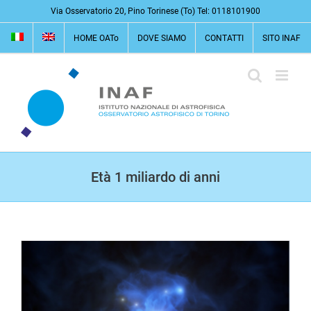
Salta
Via Osservatorio 20, Pino Torinese (To) Tel: 0118101900
al
HOME OATo
DOVE SIAMO
CONTATTI
SITO INAF
contenuto
Età 1 miliardo di anni