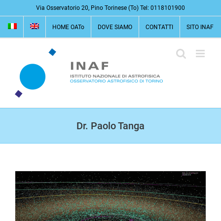
Salta
Via Osservatorio 20, Pino Torinese (To) Tel: 0118101900
al
HOME OATo
DOVE SIAMO
CONTATTI
SITO INAF
contenuto
Dr. Paolo Tanga