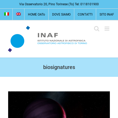
Salta
Via Osservatorio 20, Pino Torinese (To) Tel: 0118101900
al
HOME OATo
DOVE SIAMO
CONTATTI
SITO INAF
contenuto
biosignatures