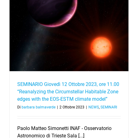
h
SEMINARIO Giovedì 12 Ottobre 2023, ore 11.00
“Reanalyzing the Circumstellar Habitable Zone
edges with the EOS-ESTM climate model”
Di
barbara balmaverde
|
2 Ottobre 2023
|
NEWS
,
SEMINARI
Paolo Matteo Simonetti INAF - Osservatorio
Astronomico di Trieste Sala [...]