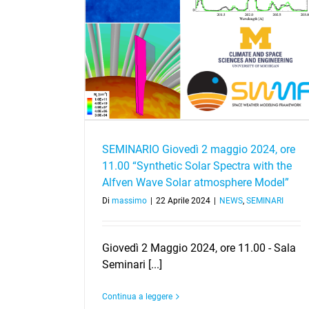
024, ore 11.00
the Alfven Wave
odel”
SEMINARIO Giovedì 2 maggio 2024, ore
11.00 “Synthetic Solar Spectra with the
Alfven Wave Solar atmosphere Model”
Di
massimo
|
22 Aprile 2024
|
NEWS
,
SEMINARI
Giovedì 2 Maggio 2024, ore 11.00 - Sala
Seminari [...]
Continua a leggere