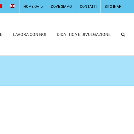
HOME OATo
DOVE SIAMO
CONTATTI
SITO INAF
E
LAVORA CON NOI
DIDATTICA E DIVULGAZIONE