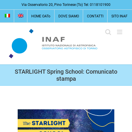
Salta
Via Osservatorio 20, Pino Torinese (To) Tel: 0118101900
al
HOME OATo
DOVE SIAMO
CONTATTI
SITO INAF
contenuto
STARLIGHT Spring School: Comunicato
stampa