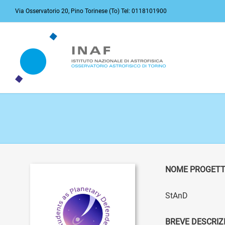
Salta
Via Osservatorio 20, Pino Torinese (To) Tel: 0118101900
al
contenuto
NOME PROGET
StAnD
BREVE DESCRIZ