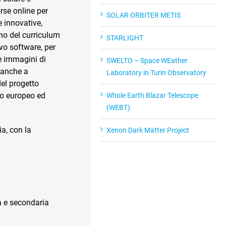
orse online per
SOLAR ORBITER METIS
 innovative,
erno del curriculum
STARLIGHT
ivo software, per
le immagini di
SWELTO – Space WEather
o anche a
Laboratory in Turin Observatory
del progetto
llo europeo ed
Whole Earth Blazar Telescope
(WEBT)
ia, con la
Xenon Dark Matter Project
a e secondaria