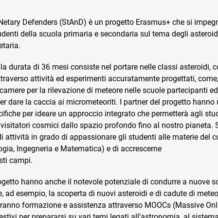
Netary Defenders (StAnD) è un progetto Erasmus+ che si impeg
enti della scuola primaria e secondaria sul tema degli asteroidi
etaria.
a durata di 36 mesi consiste nel portare nelle classi asteroidi, 
ttraverso attività ed esperimenti accuratamente progettati, come
i camere per la rilevazione di meteore nelle scuole partecipanti ed
 dare la caccia ai micrometeoriti. I partner del progetto hanno u
iche per ideare un approccio integrato che permetterà agli stude
 visitatori cosmici dallo spazio profondo fino al nostro pianeta.
i attività in grado di appassionare gli studenti alle materie del
ogia, Ingegneria e Matematica) e di accrescerne
esti campi.
rogetto hanno anche il notevole potenziale di condurre a nuove s
, ad esempio, la scoperta di nuovi asteroidi e di cadute di meteori
veranno formazione e assistenza attraverso MOOCs (Massive On
estivi per prepararsi su vari temi legati all’astronomia, al sistem