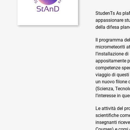
StudenTs As pla
appassionare stud
della difesa plan
Il programma dell
micrometeoriti a
l’installazione d
appositamente per
competenze specif
viaggio di questi
un nuovo filone d
(Scienza, Tecnol
l’interesse in qu
Le attività del p
scientifiche come
insegnanti rice
Courses) e corsi 