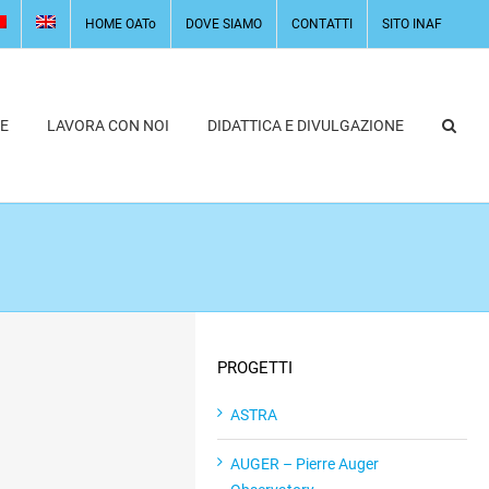
HOME OATo
DOVE SIAMO
CONTATTI
SITO INAF
E
LAVORA CON NOI
DIDATTICA E DIVULGAZIONE
PROGETTI
ASTRA
AUGER – Pierre Auger