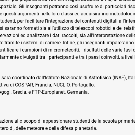
spaziale. Gli insegnanti potranno così usufruire di particolari ris
e questi argomenti nelle loro classi ed acquisiranno metodologie
tudenti, per facilitare l’integrazione dei contenuti digitali all’int
i saranno formati sia all’utilizzo di telescopi robotici e del relat
ervazioni ed analizzare i dati raccolti, sia all’interpretazione del
te tramite i sistemi di camere. Infine, gli insegnanti imparerann
ntificare i campioni di micrometeoriti. I risultati delle varie fasi 
armente divulgati tra i partecipanti e tra i paesi coinvolti, a live
sarà coordinato dall’Istituto Nazionale di Astrofisica (INAF), Ital
ttiva di COSPAR, Francia, NUCLIO, Portogallo,
Agogi, Grecia, e FTP-Europlanet, Germania.
lgazione allo scopo di appassionare studenti della scuola primari
teroidi, delle meteore e della difesa planetaria.