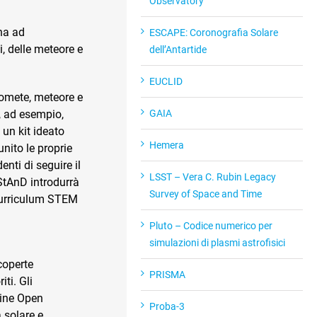
Observatory
na ad
ESCAPE: Coronografia Solare
, delle meteore e
dell’Antartide
EUCLID
comete, meteore e
GAIA
, ad esempio,
 un kit ideato
Hemera
nito le proprie
nti di seguire il
LSST – Vera C. Rubin Legacy
 StAnD introdurrà
Survey of Space and Time
 curriculum STEM
Pluto – Codice numerico per
simulazioni di plasmi astrofisici
coperte
PRISMA
ti. Gli
line Open
Proba-3
a solare e