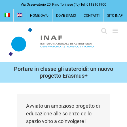
Salta
Via Osservatorio 20, Pino Torinese (To) Tel: 0118101900
al
HOME OATo
DOVE SIAMO
CONTATTI
SITO INAF
contenuto
Portare in classe gli asteroidi: un nuovo
progetto Erasmus+
Avviato un ambizioso progetto di
educazione alle scienze dello
spazio volto a coinvolgere i