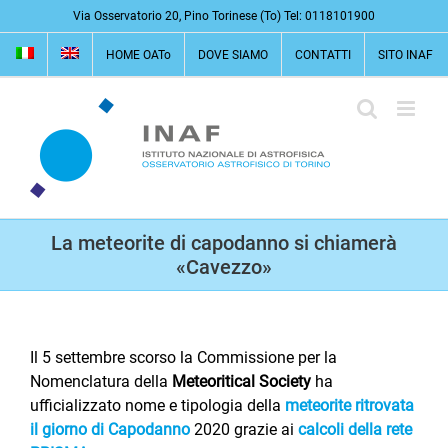
Salta
Via Osservatorio 20, Pino Torinese (To) Tel: 0118101900
al
HOME OATo
DOVE SIAMO
CONTATTI
SITO INAF
contenuto
La meteorite di capodanno si chiamerà
«Cavezzo»
Il 5 settembre scorso la Commissione per la
Nomenclatura della
Meteoritical Society
ha
ufficializzato nome e tipologia della
meteorite ritrovata
il giorno di Capodanno
2020 grazie ai
calcoli della rete