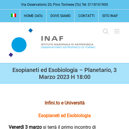
Salta
Via Osservatorio 20, Pino Torinese (To) Tel: 0118101900
al
HOME OATo
DOVE SIAMO
CONTATTI
SITO INAF
contenuto
Esopianeti ed Esobiologia – Planetario, 3
Marzo 2023 H 18:00
Infini.to e Università
Esopianeti ed Esobiologia
Venerdì 3 marzo
si terrà il primo incontro di