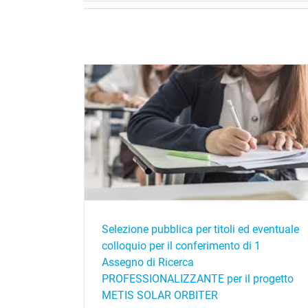
ventuale colloquio
Selezione pubblica per titoli ed eventuale col
gno di Ricerca
per il conferimento di 1 Borsa di Studio per 
progetto METIS
progetto GAIA
R
Selezione pubblica per titoli ed eventuale
colloquio per il conferimento di 1
Assegno di Ricerca
PROFESSIONALIZZANTE per il progetto
METIS SOLAR ORBITER