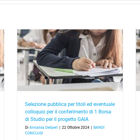
loquio
GRADUATORIA_Concorso pubblico per dodici
il
Funzionari di Amministrazione T.I. – Quinto Livello
Professionale
Selezione pubblica per titoli ed eventuale
colloquio per il conferimento di 1 Borsa
di Studio per il progetto GAIA
Di
Annalisa Deliperi
|
22 Ottobre 2024
|
BANDI
CONCLUSI