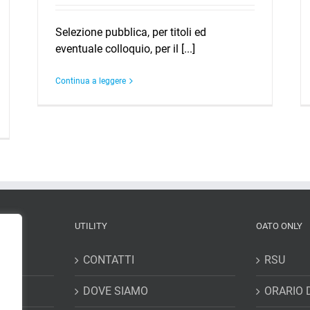
Selezione pubblica, per titoli ed
eventuale colloquio, per il [...]
Continua a leggere
UTILITY
OATO ONLY
CONTATTI
RSU
DOVE SIAMO
ORARIO 