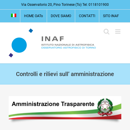
Salta
Via Osservatorio 20, Pino Torinese (To) Tel: 0118101900
al
HOME OATo
DOVE SIAMO
CONTATTI
SITO INAF
contenuto
Controlli e rilievi sull’ amministrazione