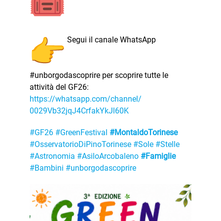
Segui il canale WhatsApp
#unborgodascoprire per scoprire tutte le
attività del GF26:
https://whatsapp.com/channel/
0029Vb32jqJ4CrfakYkJl60K
#GF26
#GreenFestival
#MontaldoTorinese
#OsservatorioDiPinoTorinese
#Sole
#Stelle
#Astronomia
#AsiloArcobaleno
#Famiglie
#Bambini
#unborgodascoprire