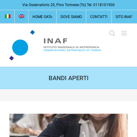
Salta
Via Osservatorio 20, Pino Torinese (To) Tel: 0118101900
al
HOME OATo
DOVE SIAMO
CONTATTI
SITO INAF
contenuto
BANDI APERTI