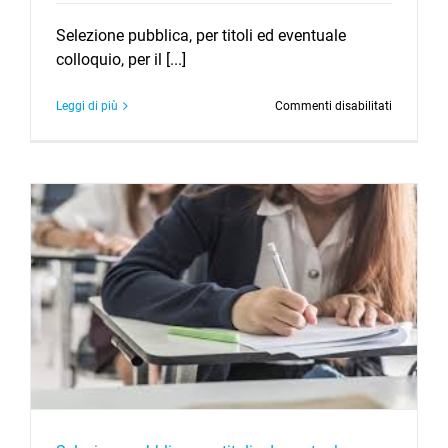
Selezione pubblica, per titoli ed eventuale
colloquio, per il [...]
su
Leggi di più
Commenti disabilitati
Selezione
pubblica,
per
titoli
ed
eventuale
colloquio,
per
il
conferime
di
1
Borsa
di
studio
per
laureati
della
durata