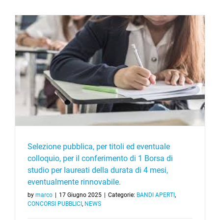
per
titoli
ed
eventuale
colloquio,
per
il
conferime
di
1
Borsa
di
studio
per
laureati
della
durata
Selezione pubblica, per titoli ed eventuale
di
colloquio, per il conferimento di 1 Borsa di
6
studio per laureati della durata di 4 mesi,
mesi,
eventualm
eventualmente rinnovabile.
rinnovabil
by
marco
|
17 Giugno 2025
|
Categorie:
BANDI APERTI
,
CONCORSI PUBBLICI
,
NEWS