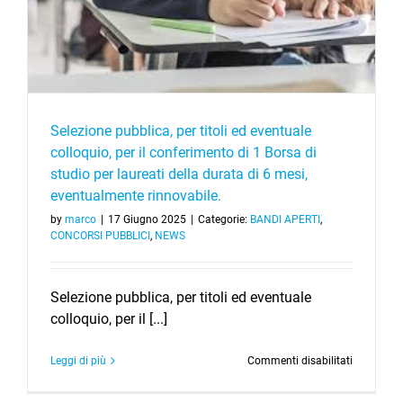
pieno,
1
di
Borsa
un
di
Collaborat
studio
Tecnico
per
degli
laureati
Enti
della
di
durata
Selezione pubblica, per titoli ed eventuale
Ricerca,
di
colloquio, per il conferimento di 1 Borsa di
VI
6
Livello
studio per laureati della durata di 6 mesi,
mesi,
Profession
eventualm
eventualmente rinnovabile.
rinnovabil
by
marco
|
17 Giugno 2025
|
Categorie:
BANDI APERTI
,
CONCORSI PUBBLICI
,
NEWS
Selezione pubblica, per titoli ed eventuale
colloquio, per il [...]
su
Leggi di più
Commenti disabilitati
Selezione
pubblica,