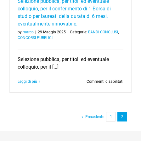
Selezione pubblica, per titoli ed eventuale
di
colloquio, per il conferimento di 1 Borsa di
4
studio per laureati della durata di 6 mesi,
mesi,
eventualm
eventualmente rinnovabile.
rinnovabil
by
marco
|
29 Maggio 2025
|
Categorie:
BANDI CONCLUSI
,
CONCORSI PUBBLICI
Selezione pubblica, per titoli ed eventuale
colloquio, per il [...]
su
Leggi di più
Commenti disabilitati
Selezione
pubblica,
per
titoli
ed
eventuale
Precedente
1
2
colloquio,
per
il
conferime