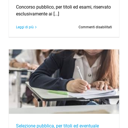
Concorso pubblico, per titoli ed esami, riservato
esclusivamente ai [...]
su
Leggi di più
Commenti disabilitati
Concorso
pubblico,
per
titoli
ed
esami,
riservato
esclusiva
ai
soggetti
appartene
alle
categorie
di
cui
all’art.
1
della
legge
Selezione pubblica, per titoli ed eventuale