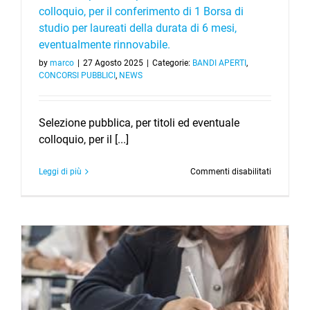
68/99,
colloquio, per il conferimento di 1 Borsa di
per
studio per laureati della durata di 6 mesi,
il
ripristino
eventualmente rinnovabile.
della
by
marco
|
27 Agosto 2025
|
Categorie:
BANDI APERTI
,
relativa
CONCORSI PUBBLICI
,
NEWS
quota
d’obbligo,
ai
fini
Selezione pubblica, per titoli ed eventuale
del
colloquio, per il [...]
reclutamen
con
rapporto
su
Leggi di più
Commenti disabilitati
di
Selezione
lavoro
pubblica,
a
per
tempo
titoli
indetermi
ed
e
eventuale
regime
colloquio,
di
per
impegno
il
a
conferime
tempo
di