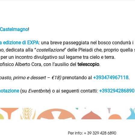
 Castelmagno
!
 edizione di EXPA
: una breve passeggiata nel bosco condurrà i
o, dedicata alla “
costellazione
” delle Pleiadi che, proprio quella 
 per un incontro divulgativo sul legame tra cielo e terra.
fisico Alberto Cora, con l’ausilio del
telescopio
.
pasto, primo e dessert – €18)
prenotando al
+393474967118
.
notazione
(su
Eventbrite
) o ai seguenti contatti:
+393294286890