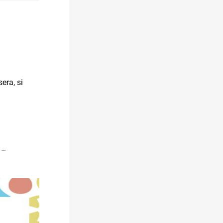
sera, si
–