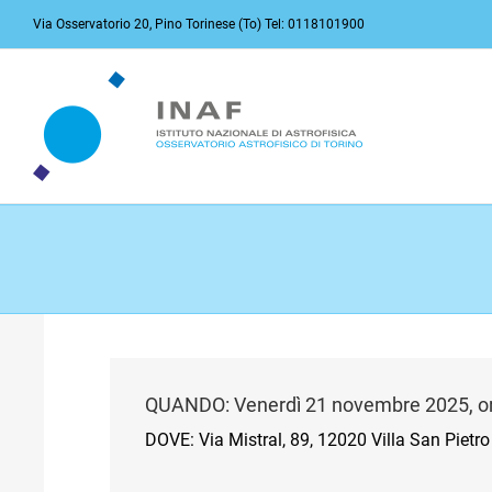
Salta
Via Osservatorio 20, Pino Torinese (To) Tel: 0118101900
al
contenuto
QUANDO: Venerdì 21 novembre 2025, or
DOVE: Via Mistral, 89, 12020 Villa San Pietr