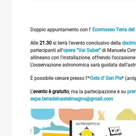
Doppio appuntamento con l’
Ecomuseo Terra del
Alle
21.30
si terrà l’evento conclusivo della
decima
partecipanti all’
opera “Vai Saber”
di Manuela Cirin
allineano con l’installazione, offrendo l’occasione
L’osservazione astronomica sarà guidata dall’astro
È possibile cenare presso l’*
Oste d’ Sen Pìe
* (
anti
L’
evento è gratuito
, ma la partecipazione è su
pre
expa.terradelcastelmagno@
gmail.com