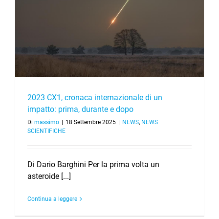
2023 CX1, cronaca internazionale di un
impatto: prima, durante e dopo
Di
massimo
|
18 Settembre 2025
|
NEWS
,
NEWS
SCIENTIFICHE
Di Dario Barghini Per la prima volta un
asteroide [...]
Continua a leggere