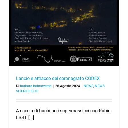
Lancio e attracco del coronagrafo CODEX
Di
barbara balmaverde
|
28 Agosto 2024
|
NEWS
,
NEWS
SCIENTIFICHE
A caccia di buchi neri supermassicci con Rubin-
LSST [...]