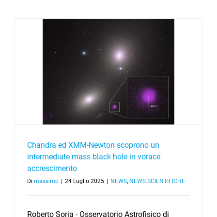
s
Chandra ed XMM-Newton scoprono un
intermediate mass black hole in vorace
accrescimento
Di
massimo
|
24 Luglio 2025
|
NEWS
,
NEWS SCIENTIFICHE
​Roberto Soria - Osservatorio Astrofisico di