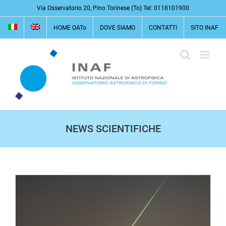
Salta
Via Osservatorio 20, Pino Torinese (To) Tel: 0118101900
al
HOME OATo
DOVE SIAMO
CONTATTI
SITO INAF
contenuto
NEWS SCIENTIFICHE