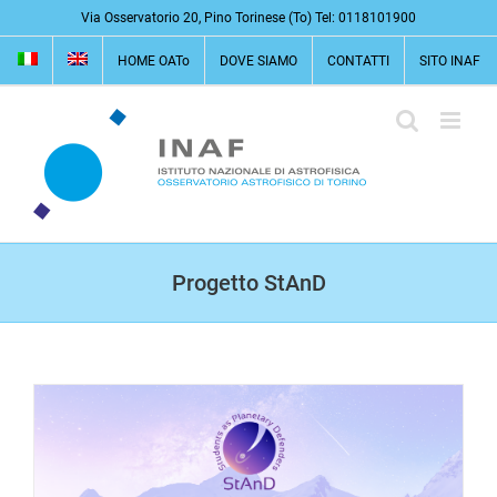
Salta
Via Osservatorio 20, Pino Torinese (To) Tel: 0118101900
al
HOME OATo
DOVE SIAMO
CONTATTI
SITO INAF
contenuto
Progetto StAnD