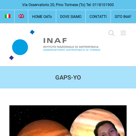
Salta
Via Osservatorio 20, Pino Torinese (To) Tel: 0118101900
al
HOME OATo
DOVE SIAMO
CONTATTI
SITO INAF
contenuto
GAPS-YO